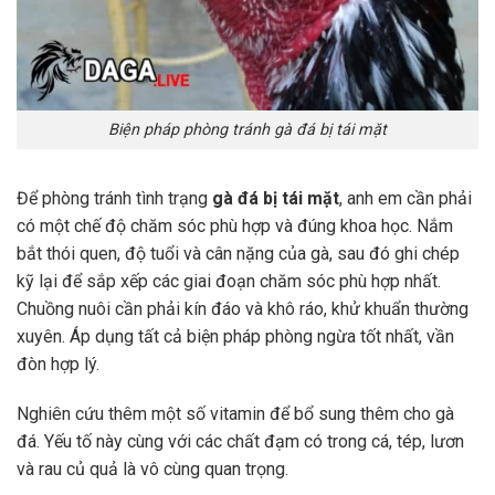
Biện pháp phòng tránh gà đá bị tái mặt
Để phòng tránh tình trạng
gà đá bị tái mặt
, anh em cần phải
có một chế độ chăm sóc phù hợp và đúng khoa học. Nắm
bắt thói quen, độ tuổi và cân nặng của gà, sau đó ghi chép
kỹ lại để sắp xếp các giai đoạn chăm sóc phù hợp nhất.
Chuồng nuôi cần phải kín đáo và khô ráo, khử khuẩn thường
xuyên. Áp dụng tất cả biện pháp phòng ngừa tốt nhất, vần
đòn hợp lý.
Nghiên cứu thêm một số vitamin để bổ sung thêm cho gà
đá. Yếu tố này cùng với các chất đạm có trong cá, tép, lươn
và rau củ quả là vô cùng quan trọng.