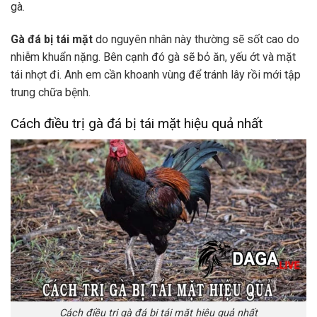
gà.
Gà đá bị tái mặt
do nguyên nhân này thường sẽ sốt cao do
nhiễm khuẩn nặng. Bên cạnh đó gà sẽ bỏ ăn, yếu ớt và mặt
tái nhợt đi. Anh em cần khoanh vùng để tránh lây rồi mới tập
trung chữa bệnh.
Cách điều trị gà đá bị tái mặt hiệu quả nhất
Cách điều trị gà đá bị tái mặt hiệu quả nhất