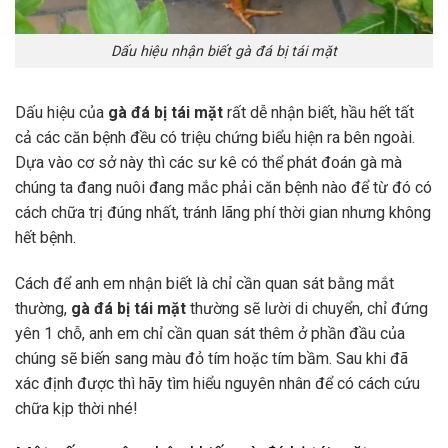
Dấu hiệu nhận biết gà đá bị tái mặt
Dấu hiệu của
gà đá bị tái mặt
rất dễ nhận biết, hầu hết tất
cả các căn bệnh đều có triệu chứng biểu hiện ra bên ngoài.
Dựa vào cơ sở này thì các sư kê có thể phát đoán gà mà
chúng ta đang nuôi đang mắc phải căn bệnh nào để từ đó có
cách chữa trị đúng nhất, tránh lãng phí thời gian nhưng không
hết bệnh.
Cách để anh em nhận biết là chỉ cần quan sát bằng mắt
thường,
gà đá bị tái mặt
thường sẽ lười di chuyển, chỉ đứng
yên 1 chỗ, anh em chỉ cần quan sát thêm ở phần đầu của
chúng sẽ biến sang màu đỏ tím hoặc tím bầm. Sau khi đã
xác định được thì hãy tìm hiểu nguyên nhân để có cách cứu
chữa kịp thời nhé!