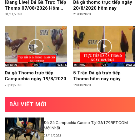
[Đang Live] Đá Gà Trực Tiếp
Đá gà thomo trực tiếp ngày
Thomo 07/08/2026 Hôm
20/8/2020 hôm nay
Nay
01/11/2023
21/08/2020
Đá gà Thomo trực tiếp
5 Trận Đá gà trực tiếp
Campuchia ngày 19/8/2020
Thomo hôm nay ngày
18/8/2020
20/08/2020
19/08/2020
BÀI VIẾT MỚI
Đá Gà Campuchia Casino Tại GA179BET.COM
Mới Nhất
23/11/2023