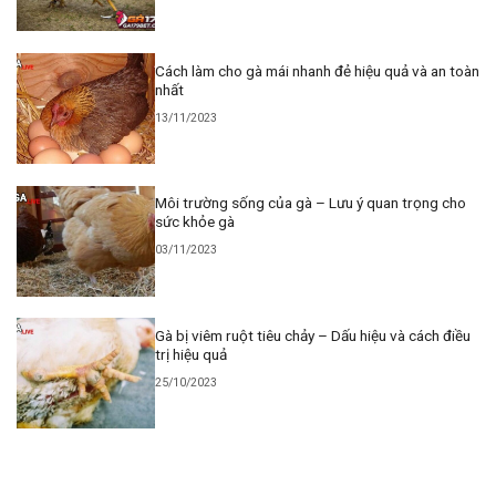
Cách làm cho gà mái nhanh đẻ hiệu quả và an toàn
nhất
13/11/2023
Môi trường sống của gà – Lưu ý quan trọng cho
sức khỏe gà
03/11/2023
Gà bị viêm ruột tiêu chảy – Dấu hiệu và cách điều
trị hiệu quả
25/10/2023