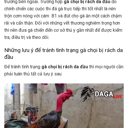
trường bên ngoài. Trường hợp
gà chọi bị rách da đầu
do
chính chiến các cuộc thi đá gà trực tiếp thì tốt nhất là nên
trộn cơm nóng với cám B1 và đút cho gà ăn một cách chậm
rãi và cẩn thận. Đối với những vết thương nghiêm trọng hơn
thì nên đưa gà chiến đến cơ sở thú y gần nhất để được kiểm
tra, điều trị và theo dõi.
Những lưu ý để tránh tình trạng gà chọi bị rách da
đầu
Để tránh tình trạng
gà chọi bị rách da đầu
thì mọi người cần
phải tuân thủ tất cả lưu ý sau: