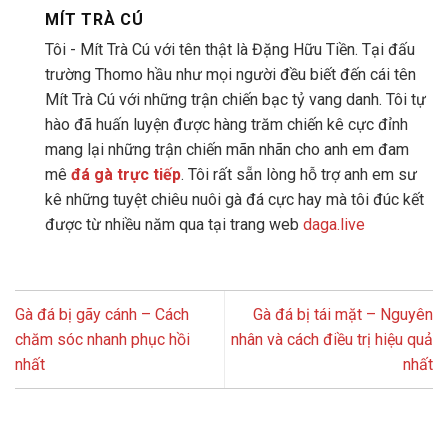
MÍT TRÀ CÚ
Tôi - Mít Trà Cú với tên thật là Đặng Hữu Tiền. Tại đấu
trường Thomo hầu như mọi người đều biết đến cái tên
Mít Trà Cú với những trận chiến bạc tỷ vang danh. Tôi tự
hào đã huấn luyện được hàng trăm chiến kê cực đỉnh
mang lại những trận chiến mãn nhãn cho anh em đam
mê
đá gà trực tiếp
. Tôi rất sẵn lòng hỗ trợ anh em sư
kê những tuyệt chiêu nuôi gà đá cực hay mà tôi đúc kết
được từ nhiều năm qua tại trang web
daga.live
Gà đá bị gãy cánh – Cách
Gà đá bị tái mặt – Nguyên
chăm sóc nhanh phục hồi
nhân và cách điều trị hiệu quả
nhất
nhất