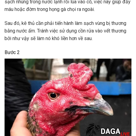
sạch nhúng trong nước lạnh rồi lùa vào cổ, việc này giúp đẩy
máu hoặc đờm trong họng gà chọi ra ngoài.
Sau đó, kê thủ cần phải tiến hành làm sạch vùng bị thương
bằng nước ấm. Tránh việc sử dụng cồn rửa vào vết thương
bởi như vậy sẽ làm nó khó liền hơn về sau.
Bước 2