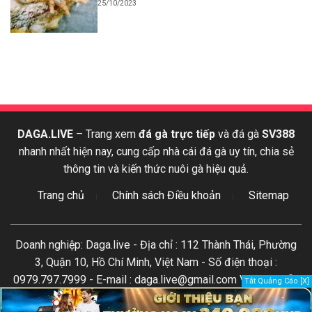
25/10/2023
DAGA.LIVE
– Trang xem
đá gà trực tiếp
và đá gà
SV388
nhanh nhất hiện nay, cung cấp nhà cái đá gà uy tín, chia sẻ
thông tin và kiến thức nuôi gà hiệu quả.
Trang chủ
Chính sách Điều khoản
Sitemap
Doanh nghiệp: Daga.live - Địa chỉ : 112 Thành Thái, Phường
3, Quận 10, Hồ Chí Minh, Việt Nam - Số điện thoại :
0979.797.7999 - E-mail : daga.live@gmail.com Vui lòng dẫn
Tắt Quảng Cáo [X]
nguồn
DaGa.Live
khi sao chép lại nội dung trên website này.