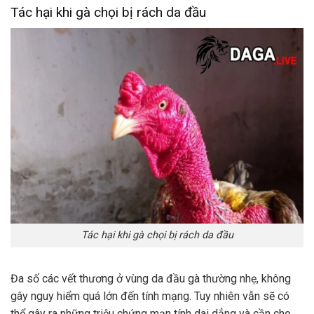
Tác hại khi gà chọi bị rách da đầu
Tác hại khi gà chọi bị rách da đầu
Đa số các vết thương ở vùng da đầu gà thường nhẹ, không
gây nguy hiểm quá lớn đến tính mạng. Tuy nhiên vẫn sẽ có
thể gây ra những triệu chứng mạn tính dai dẳng và cần cho