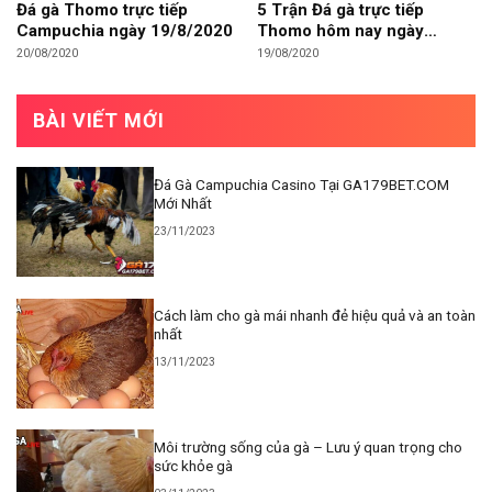
Đá gà Thomo trực tiếp
5 Trận Đá gà trực tiếp
Campuchia ngày 19/8/2020
Thomo hôm nay ngày
18/8/2020
20/08/2020
19/08/2020
BÀI VIẾT MỚI
Đá Gà Campuchia Casino Tại GA179BET.COM
Mới Nhất
23/11/2023
Cách làm cho gà mái nhanh đẻ hiệu quả và an toàn
nhất
13/11/2023
Môi trường sống của gà – Lưu ý quan trọng cho
sức khỏe gà