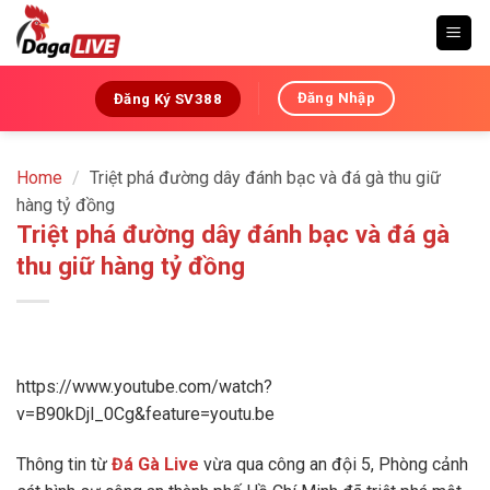
Skip
to
content
Đăng Nhập
Đăng Ký SV388
Home
/
Triệt phá đường dây đánh bạc và đá gà thu giữ
hàng tỷ đồng
Triệt phá đường dây đánh bạc và đá gà
thu giữ hàng tỷ đồng
https://www.youtube.com/watch?
v=B90kDjl_0Cg&feature=youtu.be
Thông tin từ
Đá Gà Live
vừa qua công an đội 5, Phòng cảnh