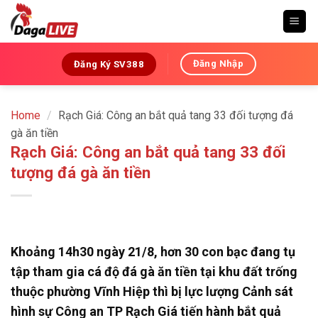
Skip
to
content
Đăng Nhập
Đăng Ký SV388
Home
/
Rạch Giá: Công an bắt quả tang 33 đối tượng đá
gà ăn tiền
Rạch Giá: Công an bắt quả tang 33 đối
tượng đá gà ăn tiền
Khoảng 14h30 ngày 21/8, hơn 30 con bạc đang tụ
tập tham gia cá độ đá gà ăn tiền tại khu đất trống
thuộc phường Vĩnh Hiệp thì bị lực lượng Cảnh sát
hình sự Công an TP Rạch Giá tiến hành bắt quả