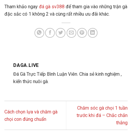
Tham khảo ngay
đá gà sv388
để tham gia vào những trận gà
đặc sắc có 1 không 2 và cùng rất nhiều ưu đãi khác.
DAGA.LIVE
Đá Gà Trực Tiếp Bình Luận Viên. Chia sẻ kinh nghiệm ,
kiến thức nuôi gà.
Chăm sóc gà chọi 1 tuần
Cách chọn lựa và chăm gà
trước khi đá – Chắc chắn
chọi con đúng chuẩn
thắng