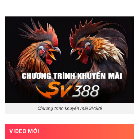
Chương trình khuyến mãi SV388
VIDEO MỚI