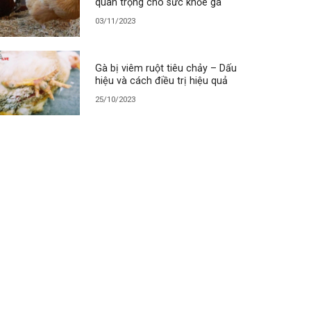
quan trọng cho sức khỏe gà
03/11/2023
Gà bị viêm ruột tiêu chảy – Dấu
hiệu và cách điều trị hiệu quả
25/10/2023