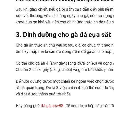
Sau khi giao chiến, nếu gà bị đâm cựa dẫn đến phù nề mì
sóc vết thương, vệ sinh hằng ngày cho gà, nên sử dụng 
khỏe của gà khá yếu nên cho ăn những thức ăn dễ tiêu 
3. Dinh dưỡng cho gà đá cựa sắt
Cho gà ăn thức ăn chủ yếu là: rau, giá, cà chua, thịt heo n
ốm hay mập mà ta cân đo đong đếm để gà ăn cho hợp l
Có thể cho gà ăn 4 lần/ngày (sáng, trưa, chiều) và cộng 
Cho ăn 2 lần /ngày (sáng, chiều) và giảm bớt khẩu phần 
Để nuôi dưỡng được một chiến kê ngoài việc chọn được 
rất là quan trọng. Đó là 3 việc chính để có thể nuôi dư
và đạt được thành quả tốt nhất.
Hãy cùng ghé
đá gà ucw88
để xem trực tiếp các trận đấ