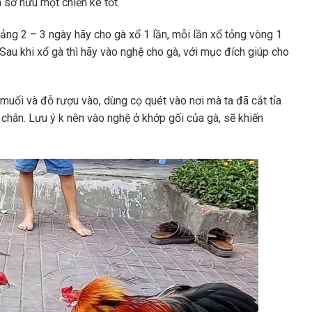
 sở hữu một chiến kê tốt.
oảng 2 – 3 ngày hãy cho gà xổ 1 lần, mỗi lần xổ tỏng vòng 1
 Sau khi xổ gà thì hãy vào nghệ cho gà, với mục đích giúp cho
 muối và đỗ rượu vào, dùng cọ quét vào nơi mà ta đã cắt tỉa
n chân. Lưu ý k nên vào nghệ ở khớp gối của gà, sẽ khiến