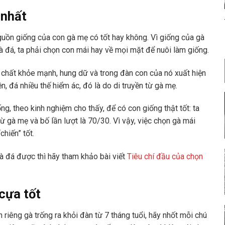
 nhất
guồn giống của con gà mẹ có tốt hay không. Vì giống của gà
 đá, ta phải chọn con mái hay về mọi mặt để nuôi làm giống.
ố chất khỏe mạnh, hung dữ và trong đàn con của nó xuất hiện
n, đá nhiều thế hiểm ác, đó là do di truyền từ gà mẹ.
ng, theo kinh nghiệm cho thấy, để có con giống thật tốt: ta
ừ gà mẹ và bố lần lượt là 70/30. Vì vậy, việc chọn gà mái
chiến” tốt.
à đá được thì hãy tham khảo bài viết
Tiêu chí đầu của chọn
cựa tốt
 riêng gà trống ra khỏi đàn từ 7 tháng tuổi, hãy nhốt mỗi chú