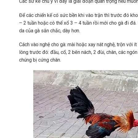
Các sư kê chú ý vì đây là giai đoạn quan trọng nếu muốn
Để các chiến kế có sức bền khi vào trận thì trước đó kh
– 2 tuần hoặc có thể xổ 3 – 4 tuần rồi mới cho gà đi đá.
da của gà săn chắc, dày hơn.
Cách vào nghệ cho gà: mài hoặc xay nát nghệ, trộn với ít
lông trước đó: đầu, cổ, 2 bên nách, 2 đùi, chân, các ngó
chúng bị cứng chân.