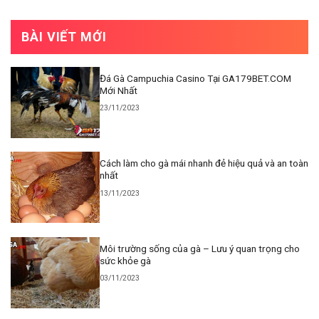
BÀI VIẾT MỚI
Đá Gà Campuchia Casino Tại GA179BET.COM
Mới Nhất
23/11/2023
Cách làm cho gà mái nhanh đẻ hiệu quả và an toàn
nhất
13/11/2023
Môi trường sống của gà – Lưu ý quan trọng cho
sức khỏe gà
03/11/2023