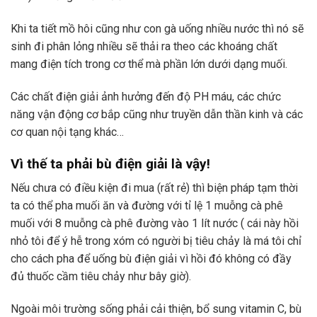
Khi ta tiết mồ hôi cũng như con gà uống nhiều nước thì nó sẽ
sinh đi phân lỏng nhiều sẽ thải ra theo các khoáng chất
mang điện tích trong cơ thể mà phần lớn dưới dạng muối.
Các chất điện giải ảnh hưởng đến độ PH máu, các chức
năng vận động cơ bắp cũng như truyền dẫn thần kinh và các
cơ quan nội tạng khác…
Vì thế ta phải bù điện giải là vậy!
Nếu chưa có điều kiện đi mua (rất rẻ) thì biện pháp tạm thời
ta có thể pha muối ăn và đường với tỉ lệ 1 muỗng cà phê
muối với 8 muỗng cà phê đường vào 1 lít nước ( cái này hồi
nhỏ tôi để ý hễ trong xóm có người bị tiêu chảy là má tôi chỉ
cho cách pha để uống bù điện giải vì hồi đó không có đầy
đủ thuốc cầm tiêu chảy như bây giờ).
Ngoài môi trường sống phải cải thiện, bổ sung vitamin C, bù