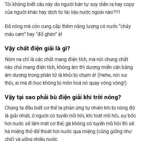
Tôi không biết câu này do người bán tự suy diễn ra hay copy
của người khác hay dịch từ tài liệu nước ngoài nào?!!!
Đã nóng mà còn cung cấp thêm năng lượng có nước “chảy
máu cam” hay “đổ ghèn” à!
Vậy chất điện giải là gì?
Nôm na chỉ là các chất mang điện tích, mà nói chung chất
nào chả mang điện tích, không âm thì dương miễn cân bằng
âm dương trong phân tử là khỏi bị chạm à! (Hehe, nói vui
thôi, ai mà đi học không bị môn hoá nó quay vòng vòng!)
Vậy tại sao phải bù điện giải khi trời nóng?
Chúng ta đều biết cơ thể ta phản ứng tự nhiên khi bị nóng đó
là giải nhiệt, ở người có tuyến mồ hôi, khi toát mồ hôi, sự bốc
hơi nước sẽ làm mát cơ thể, gà không có tuyến mồ hôi thì sẽ
há miệng thở để thoát hơi nước qua miệng (cũng giống như
chó) và uống nhiều nước.