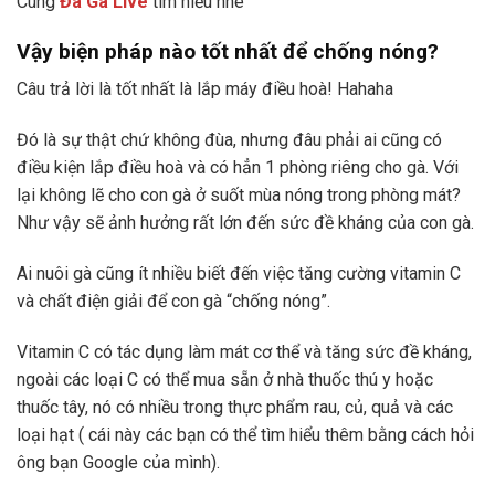
Cùng
Đá Gà Live
tìm hiểu nhé
Vậy biện pháp nào tốt nhất để chống nóng?
Câu trả lời là tốt nhất là lắp máy điều hoà! Hahaha
Đó là sự thật chứ không đùa, nhưng đâu phải ai cũng có
điều kiện lắp điều hoà và có hẳn 1 phòng riêng cho gà. Với
lại không lẽ cho con gà ở suốt mùa nóng trong phòng mát?
Như vậy sẽ ảnh hưởng rất lớn đến sức đề kháng của con gà.
Ai nuôi gà cũng ít nhiều biết đến việc tăng cường vitamin C
và chất điện giải để con gà “chống nóng”.
Vitamin C có tác dụng làm mát cơ thể và tăng sức đề kháng,
ngoài các loại C có thể mua sẵn ở nhà thuốc thú y hoặc
thuốc tây, nó có nhiều trong thực phẩm rau, củ, quả và các
loại hạt ( cái này các bạn có thể tìm hiểu thêm bằng cách hỏi
ông bạn Google của mình).