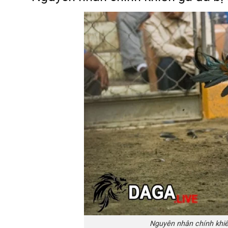
Nguyên nhân chính khi