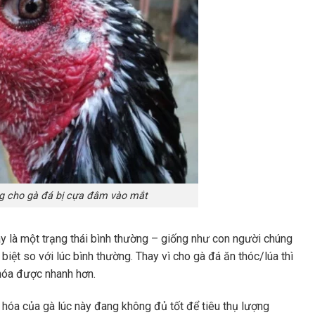
g cho gà đá bị cựa đâm vào mắt
ây là một trạng thái bình thường – giống như con người chúng
iệt so với lúc bình thường. Thay vì cho gà đá ăn thóc/lúa thì
 hóa được nhanh hơn.
êu hóa của gà lúc này đang không đủ tốt để tiêu thụ lượng