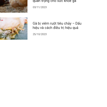
quan trọng cho sức khỏe gà
03/11/2023
Gà bị viêm ruột tiêu chảy – Dấu
hiệu và cách điều trị hiệu quả
25/10/2023