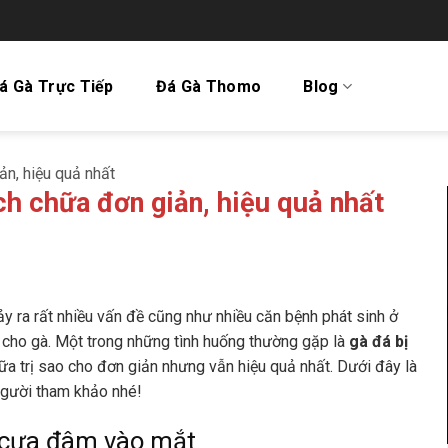
á Gà Trực Tiếp
Đá Gà Thomo
Blog
n, hiệu quả nhất
h chữa đơn giản, hiệu quả nhất
xảy ra rất nhiều vấn đề cũng như nhiều căn bệnh phát sinh ở
n cho gà. Một trong những tình huống thường gặp là
gà đá bị
ữa trị sao cho đơn giản nhưng vẫn hiệu quả nhất. Dưới đây là
người tham khảo nhé!
ị cựa đâm vào mắt