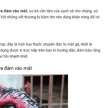
cựa đâm vào mắt
, sư kê cần tắm rửa sạch sẽ cho chúng, sử
i. Với những vết thương bị bầm tím nên dùng khăn nóng để có
p, đây là một loại thuốc chuyên đặc trị mắt gà, nhất là
ử dụng được in trực tiếp trên bao bì hướng dẫn, đảm bảo rằng
c hồi nhanh nhất.
cựa đâm vào mắt