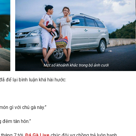
Một số khoảnh khắc trong bộ ảnh cưới
ã để lại bình luận khá hài hước:
ón gì với chú gà này.”
g đêm tân hôn.”
tháng 7 tới.
Đá Gà Live
chúc đôi vợ chồng trẻ luôn hạnh