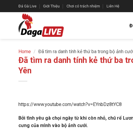
Skip
Đá Gà Live
Giới Thiệu
Chơi có trách nhiệm
Liên Hệ
to
content
Đ
Home
/
Đã tìm ra danh tính kẻ thứ ba trong bộ ảnh cư
Đã tìm ra danh tính kẻ thứ ba t
Yên
https://www.youtube.com/watch?v=EYnbDz8tYC8
Bởi tình yêu gà chọi ngày từ khi còn nhỏ, chú rể L
cưng của mình vào bộ ảnh cưới.