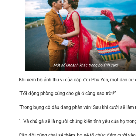
Một số khoảnh khắc trong bộ ảnh cưới
Khi xem bộ ảnh thú vị của cặp đôi Phú Yên, một dân cư đ
“Tối động phòng cũng cho gà ở cùng sao trời!”
“Trong bụng cô dâu đang phân vân: Sau khi cưới sẽ làm m
“…Và chú gà sẽ là người chứng kiến tình yêu của họ tron
Cặp đôi cũng chai sẻ thêm, họ sẽ tổ chức đám cưới vào 