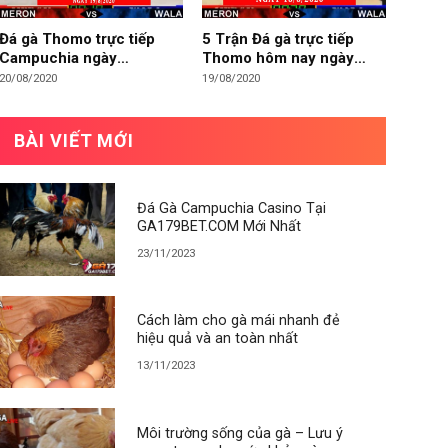
Đá gà Thomo trực tiếp
5 Trận Đá gà trực tiếp
Campuchia ngày
Thomo hôm nay ngày
19/8/2020
18/8/2020
20/08/2020
19/08/2020
BÀI VIẾT MỚI
Đá Gà Campuchia Casino Tại
GA179BET.COM Mới Nhất
23/11/2023
Cách làm cho gà mái nhanh đẻ
hiệu quả và an toàn nhất
13/11/2023
Môi trường sống của gà – Lưu ý