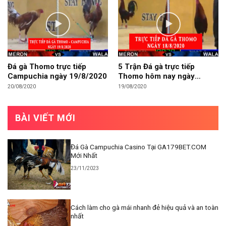
Đá gà Thomo trực tiếp
5 Trận Đá gà trực tiếp
Campuchia ngày 19/8/2020
Thomo hôm nay ngày
18/8/2020
20/08/2020
19/08/2020
BÀI VIẾT MỚI
Đá Gà Campuchia Casino Tại GA179BET.COM
Mới Nhất
23/11/2023
Cách làm cho gà mái nhanh đẻ hiệu quả và an toàn
nhất