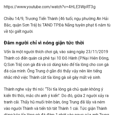
https://www.youtube.com/watch?v=4HLE3WpRT3g
Chiều 14/9, Trương Tiến Thành (46 tuổi; ngụ phường An Hải
Bắc, quận Sơn Trà) bị TAND TP.Đà Nẵng tuyên phạt 6 năm tù
về tội giết người.
Đâm người chỉ vì nóng giận tức thời
Vốn là một người thích chơi gà, vào sáng ngày 23/11/2019
Thành có đến quán cà phê tại 10 Đỗ Hành (P.Nại Hiên Đông,
Q.Sơn Trà) con gà đá và có dùng kéo để tỉa lông cho con gà
đá của mình. Ông Trung ở gần đó thấy vậy nên lên tiếng
nhắc nhở việc Thành cắt tỉa lông gà sẽ gây mất vệ sinh.
Thành nghe vậy thì nói: “Tôi tỉa lông gà chủ quán không ý
kiến thì thôi, mắc chi anh ý kiến”. Do đó, giữa 2 người xảy ra
tranh cãi. Thấy hũ muối trên bàn, ông Trung đã lấy và ném
vào người Thành và tiến tới tát Thành 1 cái. Tức giận Thành
dùng kéo tỉa lông gà đá đâm 1 nhát vào ngực của anh Trung.