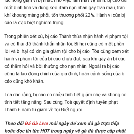
lúc nóng giận vì bị nhắc nhở việc làm mất vệ sinh. Bị cáo đã
mất bình tĩnh và dùng kéo đâm nạn nhân gây tràn máu, tràn
khí khoang màng phổi, tổn thương phổi 22%. Hành vi của bị
cáo là đặc biệt nghiêm trọng.
Trong phiên xét xử, bị cáo Thành thừa nhận hành vi phạm tội
và có thái độ thành khẩn nhận tội. Bị hại cũng có một phần
lỗi và bị hại có xin gia giảm tội cho bị cáo. Tòa cũng xem xét
hành vi phạm tội của bị cáo chưa đạt; sau khi gây án bị cáo
có thăm hỏi và bồi thường cho nạn nhân. Ngoài ra bị cáo
cũng là lao động chính của gia đình; hoàn cảnh sống của bị
cáo cũng khó khăn.
Toà cho rằng, bị cáo có nhiều tình tiết giảm nhẹ và không có
tình tiết tăng nặng. Sau cùng, Toà quyết định tuyên phạt
Thành 6 năm tù giam về tội Giết người.
Theo dõi
Đá Gà Live
mỗi ngày để xem đá gà trực tiếp
hoặc đọc tin tức HOT trong ngày về gà đá được cập nhật