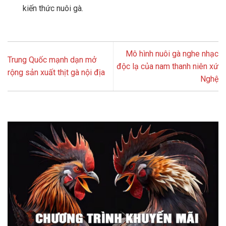
kiến thức nuôi gà.
Mô hình nuôi gà nghe nhạc
Trung Quốc mạnh dạn mở
độc lạ của nam thanh niên xứ
rộng sản xuất thịt gà nội địa
Nghệ