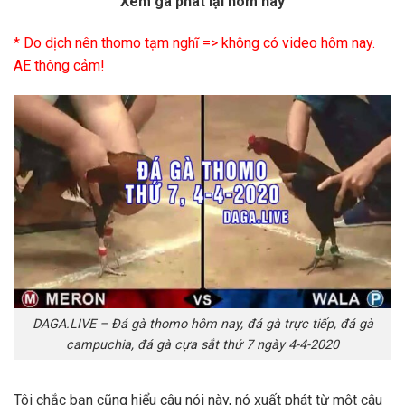
Xem gà phát lại hôm nay
* Do dịch nên thomo tạm nghĩ => không có video hôm nay.
AE thông cảm!
DAGA.LIVE – Đá gà thomo hôm nay, đá gà trực tiếp, đá gà
campuchia, đá gà cựa sắt thứ 7 ngày 4-4-2020
Tôi chắc bạn cũng hiểu câu nói này, nó xuất phát từ một câu