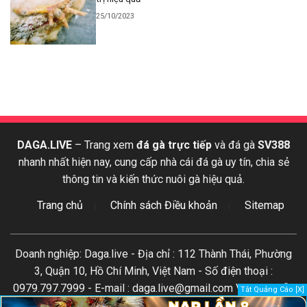
25/10/2023
DAGA.LIVE
– Trang xem
đá gà trực tiếp
và đá gà
SV388
nhanh nhất hiện nay, cung cấp nhà cái đá gà uy tín, chia sẻ
thông tin và kiến thức nuôi gà hiệu quả.
Trang chủ
Chính sách Điều khoản
Sitemap
Doanh nghiệp: Daga.live - Địa chỉ : 112 Thành Thái, Phường
3, Quận 10, Hồ Chí Minh, Việt Nam - Số điện thoại :
0979.797.7999 - E-mail : daga.live@gmail.com Vui lòng dẫn
Tắt Quảng Cáo [X]
nguồn
DaGa.Live
khi sao chép lại nội dung trên website này.