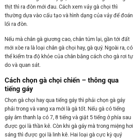
thịt thì ra đòn mới đau. Cách xem vảy gà chọi thì
thường dựa vào cấu tạo và hình dạng của vảy để đoán
lối ra đòn.
Nếu mà chân gà giương cao, chân túm lại, gần tới đất
mới xòe ra là loại chân gà chọi hay, gà quý. Ngoài ra, có
thể kiểm tra độ khỏe của chân bằng cách cho gà rơi tự
do và quan sát.
Cách chọn gà chọi chiến – thông qua
tiếng gáy
Chọn gà chọi hay qua tiếng gáy thì phải chọn gà gáy
phải trong và vang xa mới là gà tốt. Nếu gà có tiếng
gáy âm thanh lạ có 7, 8 tiếng và giật 5 tiếng ở phía sau
được gọi là thần kê. Còn khi gà gáy mà trong miệng hơi
sáng thì được gọi là linh kê. Hai loại gà cực kỳ quý