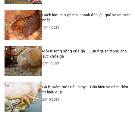
Cách làm cho gà mái nhanh đẻ hiệu quả và an toàn
nhất
13/11/2023
Môi trường sống của gà – Lưu ý quan trọng cho
sức khỏe gà
03/11/2023
Gà bị viêm ruột tiêu chảy – Dấu hiệu và cách điều
trị hiệu quả
25/10/2023