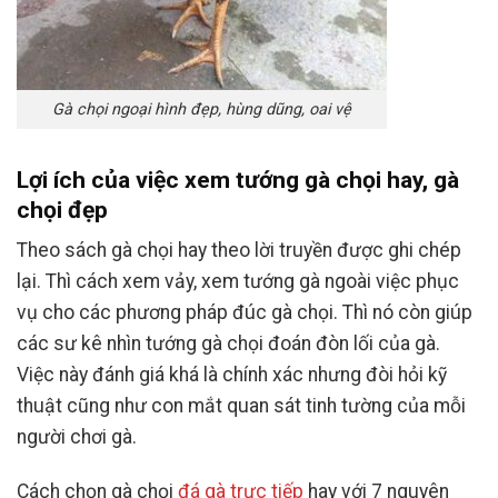
Gà chọi ngoại hình đẹp, hùng dũng, oai vệ
Lợi ích của việc xem tướng gà chọi hay, gà
chọi đẹp
Theo sách gà chọi hay theo lời truyền được ghi chép
lại. Thì cách xem vảy, xem tướng gà ngoài việc phục
vụ cho các phương pháp đúc gà chọi. Thì nó còn giúp
các sư kê nhìn tướng gà chọi đoán đòn lối của gà.
Việc này đánh giá khá là chính xác nhưng đòi hỏi kỹ
thuật cũng như con mắt quan sát tinh tường của mỗi
người chơi gà.
Cách chọn gà chọi
đá gà trực tiếp
hay với 7 nguyên