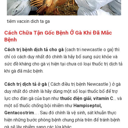
tiêm vacxin dich ta ga
Cách Chữa Tận Gốc Bệnh Ở Gà Khi Đã Mắc
Bệnh
Cách trị bệnh dịch tả cho gà
(cach tri newcastle o ga) thì
chỉ có cách duy nhất đó chính là hãy bổ sung sức khỏe và
sức đề kháng cho gà vị hiện tại chưa có loại thuốc trị dịch tả
khi gà đã mắc bệnh.
Cách trị dịch tả ở gà
( Cách điều trị bệnh Newcastle ) ở gà
duy nhất đó chính là hãy dùng một số loại thuốc bổ để trợ
lực cho đàn gà của bạn như
thuốc điện giải
,
vitamin C
… và
một số thuốc chống bội nhiễm như
Hampiseptol
,
Gentacostrim
… . Sau đó chính là vệ sinh, sát khuẫn thực
hiện những bước phòng bệnh chung phía trên để tránh bệnh
gà sẽ lây nhiễm sang các lứa khác.