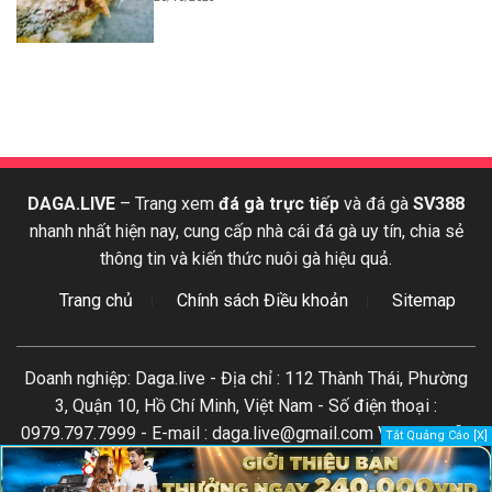
DAGA.LIVE
– Trang xem
đá gà trực tiếp
và đá gà
SV388
nhanh nhất hiện nay, cung cấp nhà cái đá gà uy tín, chia sẻ
thông tin và kiến thức nuôi gà hiệu quả.
Trang chủ
Chính sách Điều khoản
Sitemap
Doanh nghiệp: Daga.live - Địa chỉ : 112 Thành Thái, Phường
3, Quận 10, Hồ Chí Minh, Việt Nam - Số điện thoại :
0979.797.7999 - E-mail : daga.live@gmail.com Vui lòng dẫn
Tắt Quảng Cáo [X]
nguồn
DaGa.Live
khi sao chép lại nội dung trên website này.