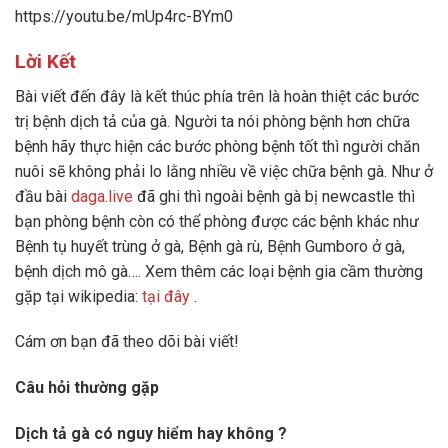
https://youtu.be/mUp4rc-BYm0
Lời Kết
Bài viết đến đây là kết thúc phía trên là hoàn thiệt các bước
trị bệnh dịch tả của gà. Người ta nói phòng bệnh hơn chữa
bệnh hãy thực hiện các bước phòng bệnh tốt thì người chăn
nuôi sẽ không phải lo lằng nhiều về việc chữa bệnh gà. Như ở
đầu bài
daga.live
đã ghi thì ngoài bệnh gà bị newcastle thì
bạn phòng bệnh còn có thể phòng được các bệnh khác như
Bệnh tụ huyết trùng ở gà, Bệnh gà rù, Bệnh Gumboro ở gà,
bệnh dịch mô gà…. Xem thêm các loại bệnh gia cầm thường
gặp tại wikipedia:
tại đây
.
Cám ơn bạn đã theo dõi bài viết!
Câu hỏi thường gặp
Dịch tả gà có nguy hiểm hay không ?