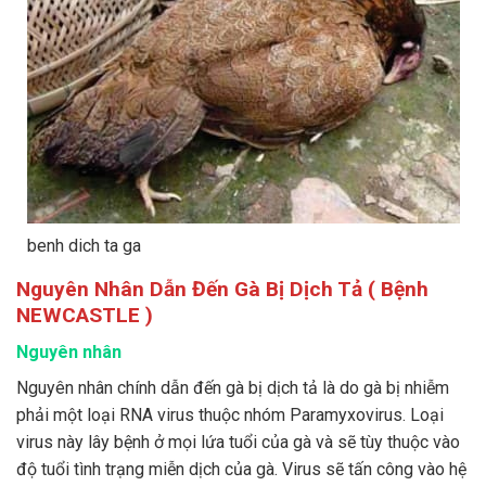
benh dich ta ga
Nguyên Nhân Dẫn Đến Gà Bị Dịch Tả ( Bệnh
NEWCASTLE )
Nguyên nhân
Nguyên nhân chính dẫn đến gà bị dịch tả là do gà bị nhiễm
phải một loại RNA virus thuộc nhóm Paramyxovirus. Loại
virus này lây bệnh ở mọi lứa tuổi của gà và sẽ tùy thuộc vào
độ tuổi tình trạng miễn dịch của gà. Virus sẽ tấn công vào hệ